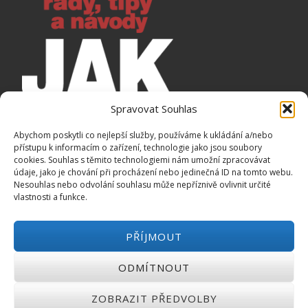
Spravovat Souhlas
Abychom poskytli co nejlepší služby, používáme k ukládání a/nebo
přístupu k informacím o zařízení, technologie jako jsou soubory
cookies. Souhlas s těmito technologiemi nám umožní zpracovávat
údaje, jako je chování při procházení nebo jedinečná ID na tomto webu.
Nesouhlas nebo odvolání souhlasu může nepříznivě ovlivnit určité
vlastnosti a funkce.
Jaké emaily budete dostávat:
PŘÍJMOUT
► Tipy, jak vydělat peníze navíc
ODMÍTNOUT
► Tipy, jak ušetřit peníze
► Rady, jak si půjčit peníze
ZOBRAZIT PŘEDVOLBY