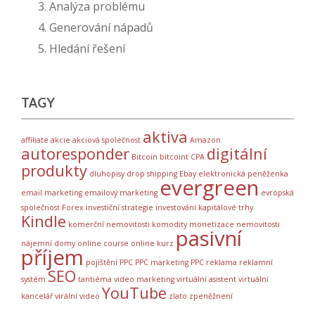
3. Analýza problému
4. Generování nápadů
5. Hledání řešení
TAGY
aktiva
affiliate
akcie
akciová společnost
Amazon
autoresponder
digitální
Bitcoin
bitcoint
CPA
produkty
dluhopisy
drop shipping
Ebay
elektronická peněženka
evergreen
email marketing
emailový marketing
evropská
společnost
Forex
investiční strategie
investování
kapitálové trhy
Kindle
komerční nemovitosti
komodity
monetizace
nemovitosti
pasivní
nájemní domy
online course
online kurz
příjem
pojištění
PPC
PPC marketing
PPC reklama
reklamní
SEO
systém
tantiéma
video marketing
virtuální asistent
virtuální
YouTube
kancelář
virální video
zlato
zpeněžnení