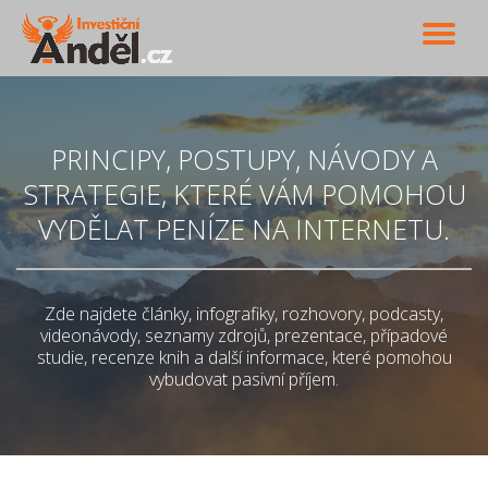
PŘ
Přeskočit
na
NA
obsah
PRINCIPY, POSTUPY, NÁVODY A
STRATEGIE, KTERÉ VÁM POMOHOU
VYDĚLAT PENÍZE NA INTERNETU.
Zde najdete články, infografiky, rozhovory, podcasty,
videonávody, seznamy zdrojů, prezentace, případové
studie, recenze knih a další informace, které pomohou
vybudovat pasivní příjem.