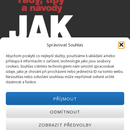
Spravovat Souhlas
Abychom poskytli co nejlepší služby, používáme k ukládání a/nebo
přístupu k informacím o zařízení, technologie jako jsou soubory
cookies. Souhlas s těmito technologiemi nám umožní zpracovávat
údaje, jako je chování při procházení nebo jedinečná ID na tomto webu.
Nesouhlas nebo odvolání souhlasu může nepříznivě ovlivnit určité
vlastnosti a funkce.
Jaké emaily budete dostávat:
PŘÍJMOUT
► Tipy, jak vydělat peníze navíc
ODMÍTNOUT
► Tipy, jak ušetřit peníze
► Rady, jak si půjčit peníze
ZOBRAZIT PŘEDVOLBY