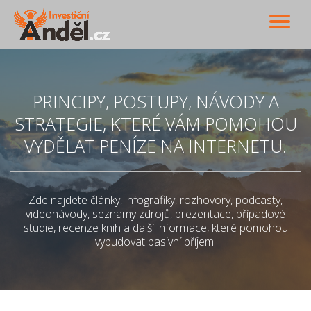
PŘ
Přeskočit
na
NA
obsah
PRINCIPY, POSTUPY, NÁVODY A
STRATEGIE, KTERÉ VÁM POMOHOU
VYDĚLAT PENÍZE NA INTERNETU.
Zde najdete články, infografiky, rozhovory, podcasty,
videonávody, seznamy zdrojů, prezentace, případové
studie, recenze knih a další informace, které pomohou
vybudovat pasivní příjem.