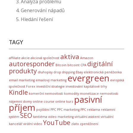
3. Analýza problému
4. Generování nápadů
5. Hledání řešení
TAGY
aktiva
affiliate
akcie
akciová společnost
Amazon
autoresponder
digitální
Bitcoin
bitcoint
CPA
produkty
dluhopisy
drop shipping
Ebay
elektronická peněženka
evergreen
email marketing
emailový marketing
evropská
společnost
Forex
investiční strategie
investování
kapitálové trhy
Kindle
komerční nemovitosti
komodity
monetizace
nemovitosti
pasivní
nájemní domy
online course
online kurz
příjem
pojištění
PPC
PPC marketing
PPC reklama
reklamní
SEO
systém
tantiéma
video marketing
virtuální asistent
virtuální
YouTube
kancelář
virální video
zlato
zpeněžnení