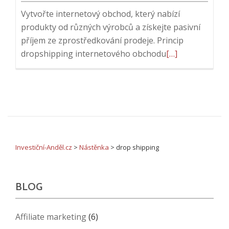
Vytvořte internetový obchod, který nabízí
produkty od různých výrobců a získejte pasivní
příjem ze zprostředkování prodeje. Princip
Přečtěte
dropshipping internetového obchodu
[…]
si
více
o
Jak
dropshipping
internetový
obchod
Investiční-Anděl.cz
>
Nástěnka
>
drop shipping
generuje
pasivní
BLOG
peníze
Affiliate marketing
(6)