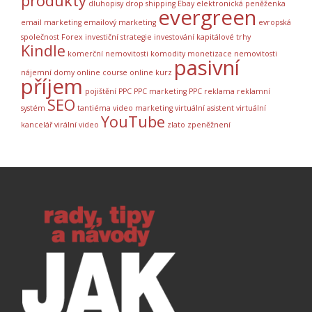
produkty
dluhopisy
drop shipping
Ebay
elektronická peněženka
evergreen
email marketing
emailový marketing
evropská
společnost
Forex
investiční strategie
investování
kapitálové trhy
Kindle
komerční nemovitosti
komodity
monetizace
nemovitosti
pasivní
nájemní domy
online course
online kurz
příjem
pojištění
PPC
PPC marketing
PPC reklama
reklamní
SEO
systém
tantiéma
video marketing
virtuální asistent
virtuální
YouTube
kancelář
virální video
zlato
zpeněžnení