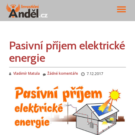
PŘ
Přeskočit
na
NA
obsah
Pasivní příjem elektrické
energie
Vladimír Matula
Žádné komentáře
7.12.2017