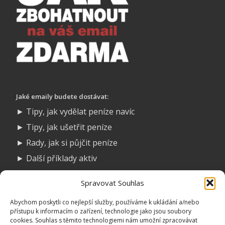
Jaké emaily budete dostávat:
► Tipy, jak vydělat peníze navíc
► Tipy, jak ušetřit peníze
► Rady, jak si půjčit peníze
► Další příklady aktiv
► Návody, jak vytvořit aktiva
Spravovat Souhlas
► Nápady na online podnikání
Abychom poskytli co nejlepší služby, používáme k ukládání a/nebo
Přihlášením k odběru souhlasíte se zasíláním obchodních
přístupu k informacím o zařízení, technologie jako jsou soubory
cookies. Souhlas s těmito technologiemi nám umožní zpracovávat
sdělení a zpracováním osobních údajů.