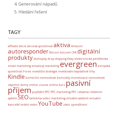
4. Generování nápadů
5. Hledání řešení
TAGY
aktiva
affiliate
akcie
akciová společnost
Amazon
autoresponder
digitální
Bitcoin
bitcoint
CPA
produkty
dluhopisy
drop shipping
Ebay
elektronická peněženka
evergreen
email marketing
emailový marketing
evropská
společnost
Forex
investiční strategie
investování
kapitálové trhy
Kindle
komerční nemovitosti
komodity
monetizace
nemovitosti
pasivní
nájemní domy
online course
online kurz
příjem
pojištění
PPC
PPC marketing
PPC reklama
reklamní
SEO
systém
tantiéma
video marketing
virtuální asistent
virtuální
YouTube
kancelář
virální video
zlato
zpeněžnení