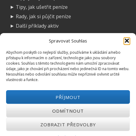
► Tipy, jak ušetřit peníze
► Rady, jak si půjčit peníze
► Další příklady aktiv
► Návody, jak vytvořit aktiva
Spravovat Souhlas
► Nápady na online podnikání
Abychom poskytli co nejlepší služby, používáme k ukládání a/nebo
Přihlášením k odběru souhlasíte se zasíláním obchodních
přístupu k informacím o zařízení, technologie jako jsou soubory
cookies. Souhlas s těmito technologiemi nám umožní zpracovávat
sdělení a zpracováním osobních údajů.
údaje, jako je chování při procházení nebo jedinečná ID na tomto webu.
Nesouhlas nebo odvolání souhlasu může nepříznivě ovlivnit určité
vlastnosti a funkce.
PŘÍJMOUT
Druhé
Privacy Policy
|
Odmítnutí odpovědnosti
|
Ochrana
osobních údajů
|
F.A.Q.
|
Slovník pojmů
|
Mapa
ODMÍTNOUT
ménu
stránek
ZOBRAZIT PŘEDVOLBY
2012- 2019© All Rights Reserved.