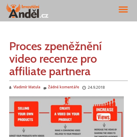
PŘ
Přeskočit
na
NA
obsah
Proces zpeněžnění
video recenze pro
affiliate partnera
Vladimír Matula
Žádné komentáře
24.9.2018