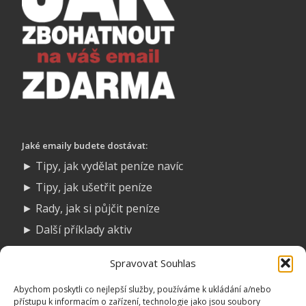
Jaké emaily budete dostávat:
► Tipy, jak vydělat peníze navíc
► Tipy, jak ušetřit peníze
► Rady, jak si půjčit peníze
► Další příklady aktiv
► Návody, jak vytvořit aktiva
Spravovat Souhlas
► Nápady na online podnikání
Abychom poskytli co nejlepší služby, používáme k ukládání a/nebo
Přihlášením k odběru souhlasíte se zasíláním obchodních
přístupu k informacím o zařízení, technologie jako jsou soubory