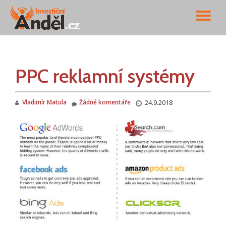
PŘ
Přeskočit
na
NA
obsah
PPC reklamní systémy
Vladimír Matula
Žádné komentáře
24.9.2018