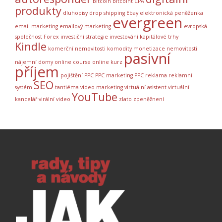
Bitcoin
bitcoint
CPA
produkty
dluhopisy
drop shipping
Ebay
elektronická peněženka
evergreen
email marketing
emailový marketing
evropská
společnost
Forex
investiční strategie
investování
kapitálové trhy
Kindle
komerční nemovitosti
komodity
monetizace
nemovitosti
pasivní
nájemní domy
online course
online kurz
příjem
pojištění
PPC
PPC marketing
PPC reklama
reklamní
SEO
systém
tantiéma
video marketing
virtuální asistent
virtuální
YouTube
kancelář
virální video
zlato
zpeněžnení